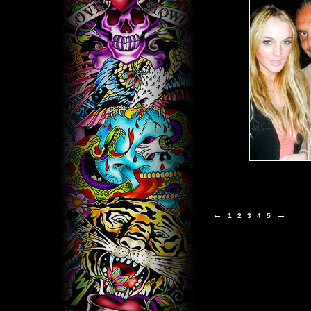
←
→
1
2
3
4
5